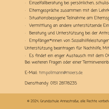
Einzelfallberatung bei persönlichen, schul
·
Elterngespräche zusammen mit den Lehr
·
Situationsbezogene Teilnahme am Elterns
·
Vermittlung an andere unterstützende Ein
·
Beratung und Unterstützung bei der Antra
·
Empfänger*innen von Sozialhilfeleistunge
·
Unterstützung beantragen für Nachhilfe, Mitta
Es findet ein enger Austausch mit dem Of
·
Bei weiteren Fragen oder einer Terminvereinb
E-Mail:
tim.pollmann@moers.de
Diensthandy: 0151 28178235
© 2024, Grundschule Annastraße, alle Rechte vorbeh